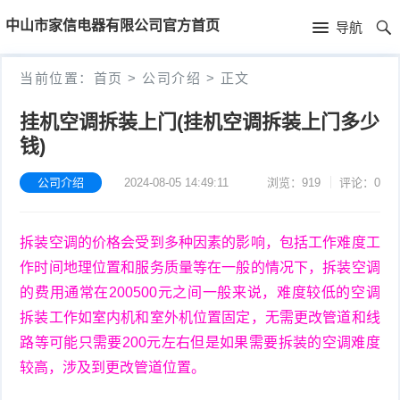
首
中山市家信电器有限公司官方首页
导航
页
首
当前位置：
首页
>
公司介绍
>
正文
页
公
挂机空调拆装上门(挂机空调拆装上门多少
钱)
司
介
公司介绍
2024-08-05 14:49:11
浏览：919
评论：0
绍
拆装空调的价格会受到多种因素的影响，包括工作难度工
作时间地理位置和服务质量等在一般的情况下，拆装空调
的费用通常在200500元之间一般来说，难度较低的空调
拆装工作如室内机和室外机位置固定，无需更改管道和线
路等可能只需要200元左右但是如果需要拆装的空调难度
较高，涉及到更改管道位置。