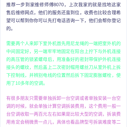
推荐一步到家维修师傅8070，上次我家的就是找地这家
售后维修网点，他们的服务还蛮到位，收费也比较合理希
望可以帮到你你可以先打电话咨询一下，他们会帮你登记
的。
需要两个人来卸下室外机首先用尼龙绳的一端把室外机的
中间固定好，另一端牢牢地固定在阳台上拧下与外机连接
的高压管的锁紧螺母后，用准备好的密封带保护外机连接
接头的螺纹，然后盖上二次密封帽用螺丝刀从室外机上拆
下控制线，并辨别电线的位置然后拆下固定膨胀螺栓，使
用了10多年的空调。
有很多朋友只需要单独拆卸一台空调或者单独安装一台空
调的时候，就会单独计算空调拆装费用，这个费用一般一
台空调收取一两百元左右如果是比较大型的空调，拆装费
用肯定会稍微贵一点儿，具体也看品牌型号拆装难度等二