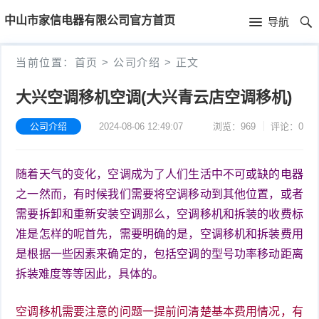
首
中山市家信电器有限公司官方首页
导航
页
首
当前位置：
首页
>
公司介绍
>
正文
页
公
大兴空调移机空调(大兴青云店空调移机)
司
公司介绍
2024-08-06 12:49:07
浏览：969
评论：0
介
随着天气的变化，空调成为了人们生活中不可或缺的电器
绍
之一然而，有时候我们需要将空调移动到其他位置，或者
需要拆卸和重新安装空调那么，空调移机和拆装的收费标
准是怎样的呢首先，需要明确的是，空调移机和拆装费用
是根据一些因素来确定的，包括空调的型号功率移动距离
拆装难度等等因此，具体的。
空调移机需要注意的问题一提前问清楚基本费用情况，有