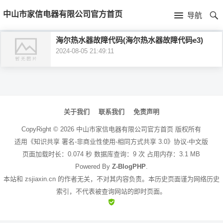
首
中山市家信电器有限公司官方首页
导航
页
首
海尔热水器故障代码(海尔热水器故障代码e3)
2024-08-05 21:49:11
页
公
司
文
介
章
关于我们
联系我们
免责声明
绍
导
CopyRight ©
2026
中山市家信电器有限公司官方首页
版权所有
航
适用《知识共享 署名-非商业性使用-相同方式共享 3.0》协议-中文版
页面加载时长：0.074 秒 数据库查询：9 次 占用内存：3.1 MB
Powered By
Z-BlogPHP
.
本站和 zsjiaxin.cn 的作者无关，不对其内容负责。本历史页面谨为网络历史
索引，不代表被查询网站的即时页面。