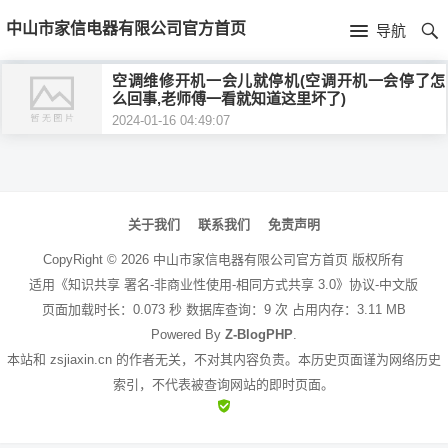
首
中山市家信电器有限公司官方首页
导航
页
首
空调维修开机一会儿就停机(空调开机一会停了怎
么回事,老师傅一看就知道这里坏了)
页
公
2024-01-16 04:49:07
司
文
介
章
关于我们
联系我们
免责声明
绍
导
CopyRight ©
2026
中山市家信电器有限公司官方首页
版权所有
航
适用《知识共享 署名-非商业性使用-相同方式共享 3.0》协议-中文版
页面加载时长：0.073 秒 数据库查询：9 次 占用内存：3.11 MB
Powered By
Z-BlogPHP
.
本站和 zsjiaxin.cn 的作者无关，不对其内容负责。本历史页面谨为网络历史
索引，不代表被查询网站的即时页面。