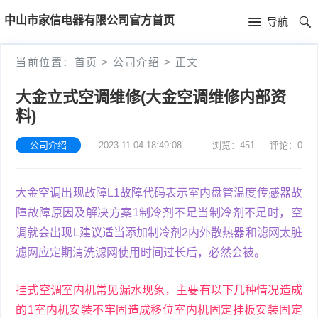
首
中山市家信电器有限公司官方首页
导航
页
首
当前位置：
首页
>
公司介绍
>
正文
页
公
大金立式空调维修(大金空调维修内部资
料)
司
介
公司介绍
2023-11-04 18:49:08
浏览：451
评论：0
绍
大金空调出现故障L1故障代码表示室内盘管温度传感器故
障故障原因及解决方案1制冷剂不足当制冷剂不足时，空
调就会出现L建议适当添加制冷剂2内外散热器和滤网太脏
滤网应定期清洗滤网使用时间过长后，必然会被。
挂式空调室内机常见漏水现象，主要有以下几种情况造成
的1室内机安装不牢固造成移位室内机固定挂板安装固定